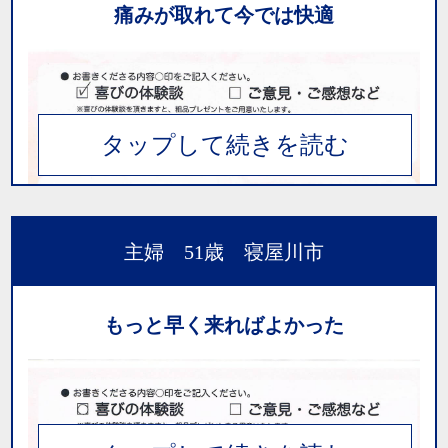
痛みが取れて今では快適
主婦 51歳 寝屋川市
もっと早く来ればよかった
私は股関節が25年前から悪く足、膝は痛いのは
普通と思い、その内腰まで痛く寝る時に寝返り
をするたび腰が痛く電気とかマッサージでは良
くならず、まことに来て２週目位に先生に矯正