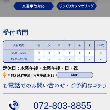
受付時間
受付時間
月
火
水
木
金
土
日・祝
9:00～12:30
○
○
○
○
○
○
×
15:00～20:00
○
○
○
×
○
×
×
定休日：木曜午後・土曜午後・日・祝
MAP
〒572-0837寝屋川市早子町19-11
072-803-8855