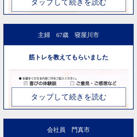
をして見ますかと。
少し怖かったけど、終わった時に体全体がかる
く腰の痛みもとれ股関節の方も痛みが取れて今
主婦 67歳 寝屋川市
では快適です。
また股関節の方はつづけて頑張りたいです。
筋トレを教えてもらいました
本当に感謝でいっぱいです。
若い頃から肩こりがひどいので、
※個人の感想であり効果・効能を示すものではありません。感じ方には
個人差があります。
「仕方ない。こんなものだろう。」
と半ば諦めていましたが、友人の紹介で通うよ
うになり、もっと早く来ればよかったと少々悔
やんでいます。
肩＆腰の張りが取れてとても楽です。
会社員 門真市