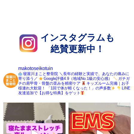
インスタグラムも
絶賛更新中！
makotoseikotuin
寝屋川まこと整骨院
＼長年の経験と実績で、あなたの痛みに
寄り添う／
Google評価4.9（地域No.1級の安心感）
ガチガ
チの肩甲骨・骨盤の歪みを精密ケア
キッズルーム完備｜お子
様連れ大歓迎！
「1回で体が軽くなった！」の声多数
LINE
友達追加で【お得な特典】をゲット