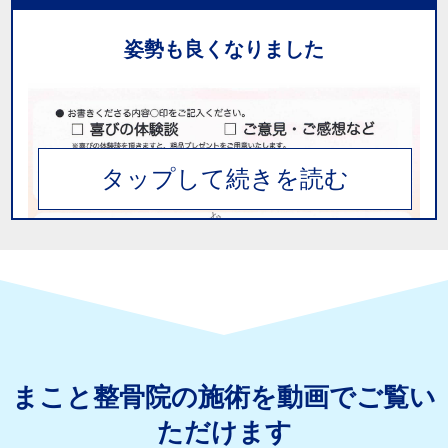
今や、主人や娘も含め、先生には大変お世話に
なっています。
姿勢も良くなりました
※個人の感想であり効果・効能を示すものではありません。感じ方には
個人差があります。
最初、左足の膝が痛くて歩く時少しびっこをひ
いて階段を上る時特につらかったですが、今は
左足も大部良くなってきたように思います。
先生が筋肉を強化しましょう！とおっしゃって
電気治療を受けたり家での筋トレの方法を教え
てもらって実行したのが良かったと思います。
ありがとうございます。
※個人の感想であり効果・効能を示すものではありません。感じ方には
個人差があります。
まこと整骨院の施術を動画でご覧い
前かがみの、うつ向いた机上の仕事が多くて、
ただけます
背中全体が固まったような毎日でしたが、職場